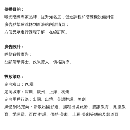
傳播目的：
曝光陪練專家品牌，提升知名度，促進課程和陪練機設備銷售
；
廣告點擊后跳轉到新浪站內詳情頁
；
方便受眾進行課程了解，在線訂閱
。
廣告設計：
靜態背投廣告；
凸顯清華博士、效果驚人、價格誘導
。
投放策略：
定向端口：PC端
定向城市：深圳、廣州、上海、杭州
定向用戶行為：出國、出境、英語翻譯、美劇
媒體網站定向：新浪出國頻道、攜程出境旅游、騰訊教育、鳳凰教
育、愛詞霸、百度-翻譯、優酷-美劇、土豆-美劇等網站及頻道頁