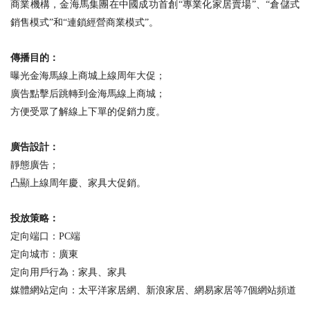
商業機構，金海馬集團在中國成功首創“專業化家居賣場”、“倉儲式
銷售模式”和“連鎖經營商業模式”。
傳播目的：
曝光金海馬線上商城上線周年大促
；
廣告點擊后跳轉到金海馬線上商城
；
方便受眾了解線上下單的促銷力度。
廣告設計：
靜態廣告；
凸顯上線周年慶、家具大促銷
。
投放策略：
定向端口：PC端
定向城市：廣東
定向用戶行為：家具、家具
媒體網站定向：太平洋家居網、新浪家居、網易家居等7個網站頻道