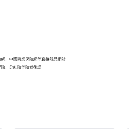
險網、中國商業保險網等直接競品網站
育險、分紅險等險種術語