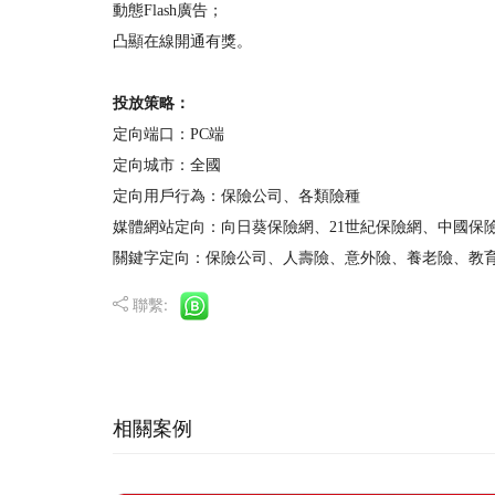
動態Flash廣告；
凸顯在線開通有獎。
投放策略：
定向端口：PC端
定向城市：全國
定向用戶行為：保險公司、各類險種
媒體網站定向
：向日葵保險網、21世紀保險網、中國保
關鍵字定向：保險公司、人壽險、意外險、養老險、教
聯繫:
相關案例