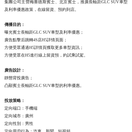
集團公司主營梅賽德斯賓士、北京賓士
，推廣長軸距GLC SUV車型
及利率優惠政策，在線留資、預約到店
。
傳播目的：
曝光賓士長軸距GLC SUV
車型及利率優惠；
廣告點擊后跳轉4S
店H5詳情頁面；
方便受眾通過H5詳情頁獲取更多車型資訊；
方便受眾在H5進行線上留資預，約試乘試駕。
廣告設計：
靜態背投廣告；
凸顯賓士長軸距GLC SUV車型
的利率優惠。
投放策略：
定向端口：手機端
定向城市：廣州
定向性別：男性
定向用戶行為：汽車、新聞、短視頻