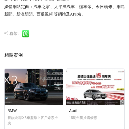
媒體網站定向：
汽車之家、太平洋汽車、懂車帝、今日頭條、網易
新聞、新浪新聞、西瓜視頻 等網站及APP端。
聯繫:
相關案例
BMW
Audi
新款純電iX3車型線上客戶線索推
15周年慶搶購優惠
廣