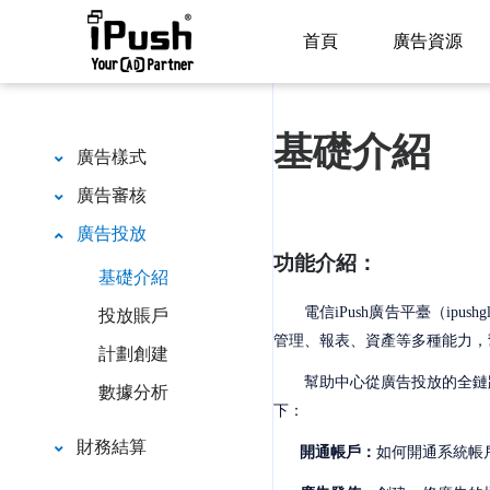
首頁
廣告資源
基礎介紹
廣告樣式
廣告審核
廣告投放
功能介紹
：
基礎介紹
投放賬戶
電信
iPush廣告平臺（ip
管理、報表、資產等多種能力，
計劃創建
幫助中心從廣告投放的全鏈
數據分析
下：
財務結算
開通帳戶：
如何開通系統帳