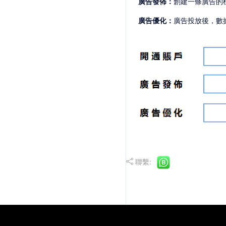
廣告發佈：
創建一條廣告的
廣告優化：
廣告投放後，數
聯繫: