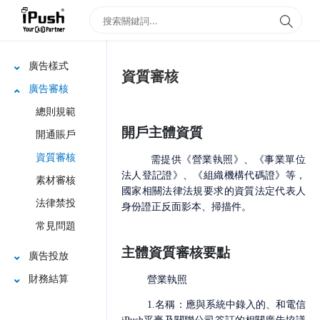
廣告樣式
資質審核
廣告審核
總則規範
開戶主體資質
開通賬戶
資質審核
需提供
《營業執照》、《事業單位
法人登記證》、《組織機構代碼證》等，
素材審核
國家相關法律法規要求的資質法定代表人
法律禁投
身份證正反面影本、掃描件。
常見問題
主體資質審核要點
廣告投放
財務結算
營業執照
1.
名稱：應與系統中錄入的、和
電信