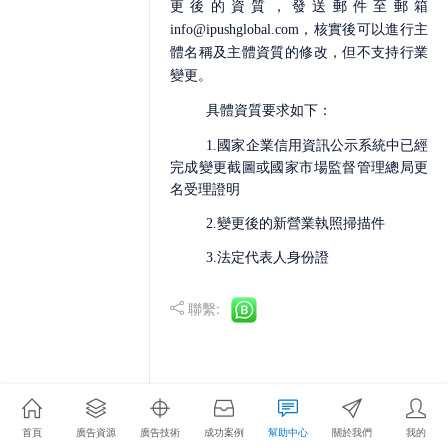
更後的
資質，發送郵件至郵箱
info@ipushglobal.com
，核實後可以進行主
體名稱及主體資質的修改，但不支持行業
變更。
具體資質要求如下：
1.
國家企業信用資訊公示系統中已經
完成變更截圖或國家市場監督管理總局更
名受理證明
2.
變更後的新營業執照掃描件
3.
法定代表人身份證
聯繫:
首頁
廣告資源
廣告技術
成功案例
幫助中心
關於我們
我的